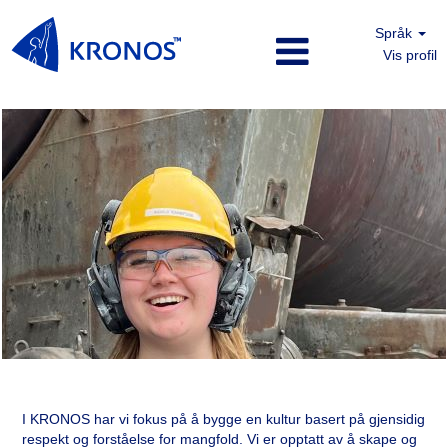
Språk
Vis profil
Norge
Titan
nb_NO
Norge
I KRONOS har vi fokus på å bygge en kultur basert på gjensidig
Titan
respekt og forståelse for mangfold. Vi er opptatt av å skape og