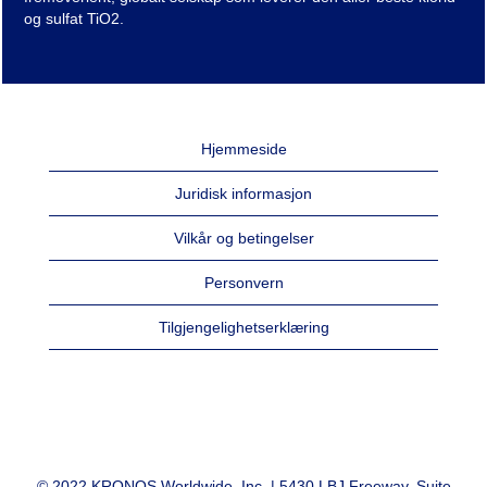
og sulfat TiO2.
Hjemmeside
Juridisk informasjon
Vilkår og betingelser
Personvern
Tilgjengelighetserklæring
© 2022 KRONOS Worldwide, Inc. | 5430 LBJ Freeway, Suite