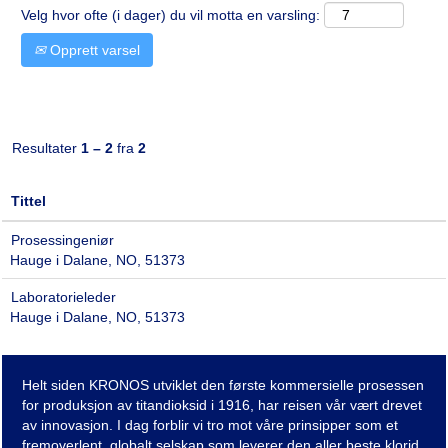
Velg hvor ofte (i dager) du vil motta en varsling:
Opprett varsel
Resultater
1 – 2
fra
2
Tittel
Prosessingeniør
Hauge i Dalane, NO, 51373
Laboratorieleder
Hauge i Dalane, NO, 51373
Helt siden KRONOS utviklet den første kommersielle prosessen
for produksjon av titandioksid i 1916, har reisen vår vært drevet
av innovasjon. I dag forblir vi tro mot våre prinsipper som et
fremoverlent, globalt selskap som leverer den aller beste klorid