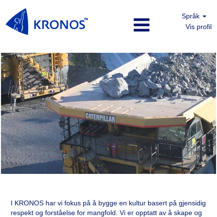
Språk
Vis profil
Norge
Titania
nb_NO
Norge
I KRONOS har vi fokus på å bygge en kultur basert på gjensidig
Titania
respekt og forståelse for mangfold. Vi er opptatt av å skape og